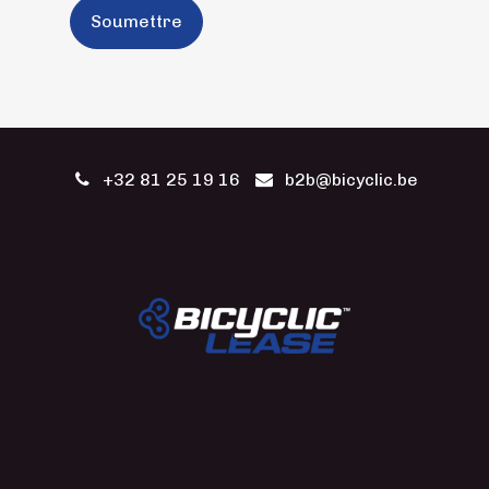
Soumettre
+32 81 25 19 16
b2b@bicyclic.be