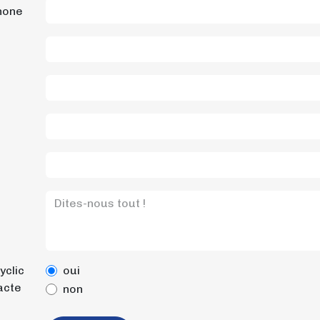
hone
yclic
oui
acte
non